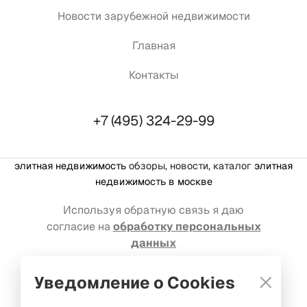
Новости зарубежной недвижимости
Главная
Контакты
+7 (495) 324-29-99
элитная недвижимость
обзоры, новости, каталог
элитная
недвижимость в москве
Используя обратную связь я даю
согласие на
обработку персональных
данных
Реклама на портале: welcome@mediakassir.ru
Уведомление о Cookies
© Premium estate, 2016-2026. Все права защищены