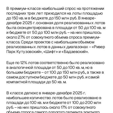
В премиум-классе наибольший спрос на протяжении
последних трех лет приходился на лоты площадью
до 150 кв. м в бюджете до 150 млн руб. В январе-
декабре 2025 г. основная доля реализованных лотов
была сконцентрирована в площади от 50 до 100 кв. м
и бюджете от 50 до 100 млн руб. – на них пришлось
около 27% от совокупного объема спроса премиум-
класса. Среди проектов с наибольшим объемом
реализованных лотов в данных диапазонах – «Ривер
Парк Кутузовский», «Шифт» и «Бадаевский».
Еще по 12% лотов соответственно было реализовано
в аналогичной площади от 50 до 100 кв. м, но в
большем бюджете – от 100 до 150 млн руб., а также в
самом доступном бюджете до 50 млн руб. и самой
компактной площади до 50 кв. м.
В классе делюкс в январе-декабре 2025 г.
наибольшее количество лотов было реализовано в
площади до 100 кв. м и бюджете от 100 до 200 млн
руб. – на них пришлось около 17% от совокупного
объема спроса самого дорогого сегмента элитного