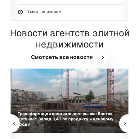
1 мин. на чтение
Новости агентств элитной
недвижимости
Смотреть все новости
Трансформация премиального рынка: Восток
 в
догоняет Запад ЦАО по продукту и ценовому
В
входу
3