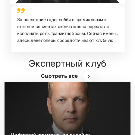
За последние годы лобби в премиальном и
элитном сегментах окончательно перестали
исполнять роль транзитной зоны. Сейчас именно
здесь девелоперы сосредотачивают клубную
инфраструктуру и квинтэссенцию стиля дома, а
архитекторы должны вписывать ДНК проекта в
Экспертный клуб
интерьеры общественных пространств.
Смотреть все
Цифровой контроль на стройке