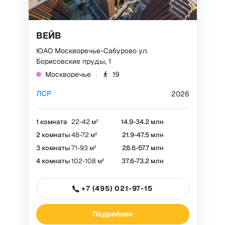
ВЕЙВ
ЮАО Москворечье-Сабурово ул.
Борисовские пруды, 1
Москворечье
19
ЛСР
2026
1 комната
22-42 м²
14.9-34.2 млн
2 комнаты
48-72 м²
21.9-47.5 млн
РЕКЛАМА
3 комнаты
71-93 м²
28.6-57.7 млн
4 комнаты
102-108 м²
37.6-73.2 млн
+7 (495) 021-97-15
ООО "ДС СТРОЙ", ИНН 7729762641
Токен: F7NfYUJCUneVcwkBs855
Подробнее