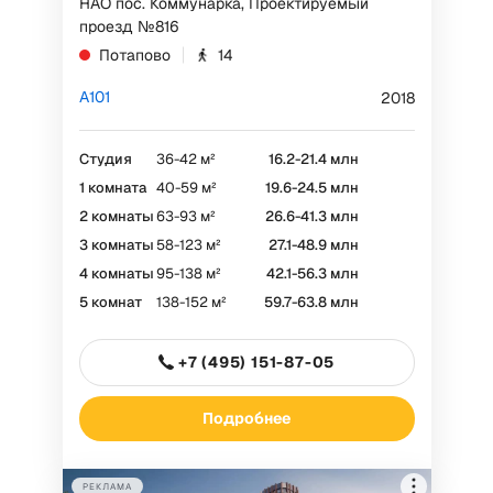
НАО пос. Коммунарка, Проектируемый
проезд №816
Потапово
14
А101
2018
Студия
36-42 м²
16.2-21.4 млн
1 комната
40-59 м²
19.6-24.5 млн
2 комнаты
63-93 м²
26.6-41.3 млн
3 комнаты
58-123 м²
27.1-48.9 млн
РЕКЛАМА
4 комнаты
95-138 м²
42.1-56.3 млн
5 комнат
138-152 м²
59.7-63.8 млн
ООО «Специализированный застройщик
+7 (495) 151-87-05
«Ларго» ИНН 2310125910
Токен:
Подробнее
РЕКЛАМА