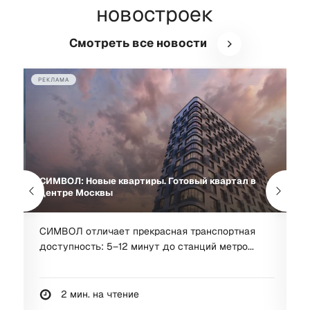
новостроек
Смотреть все новости
РЕКЛАМА
РЕ
 в
СИМВОЛ: Новые квартиры. Готовый квартал в
С
центре Москвы
с
СИМВОЛ отличает прекрасная транспортная
К
доступность: 5–12 минут до станций метро...
п
2 мин. на чтение