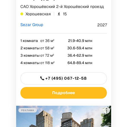
САО Хорошёвский 2-й Хорошёвский проезд
Хорошевская
15
Sezar Group
2027
1 комната
от 36 м²
21.9-40.9 млн
2 комнаты
от 58 м²
30.6-59.4 млн
РЕКЛАМА
3 комнаты
от 72 м²
36.4-62.9 млн
4 комнаты
от 118 м²
64.8-89.4 млн
ООО "СЗ ТРИУМФ КАПИТАЛ", ИНН
+7 (495) 067-12-58
7751185848
Токен: F7NfYUJCUneVdwQ4utpu
Подробнее
РЕКЛАМА