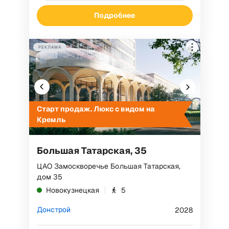
Токен: F7NfYUJCUneVcwkBso7E
Подробнее
РЕКЛАМА
Старт продаж. Люкс с видом на
Кремль
Большая Татарская, 35
ЦАО Замоскворечье Большая Татарская,
дом 35
Новокузнецкая
5
Донстрой
2028