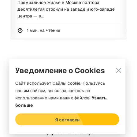
ли
Премиальное жилье в Москве полтора
В
десятилетия строили на западе и юго-западе
н
центра — в...
п
1 мин. на чтение
Уведомление о Cookies
Сайт использует файлы cookie. Пользуясь
нашим сайтом, вы соглашаетесь на
использование нами ваших файлов.
Узнать
больше
Я согласен
Видео-обзоры