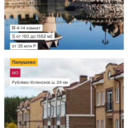
4-14 комнат
от 150 до 1552 м2
от 35 млн Р
Папушево
МО
Рублево-Успенское ш. 24 км