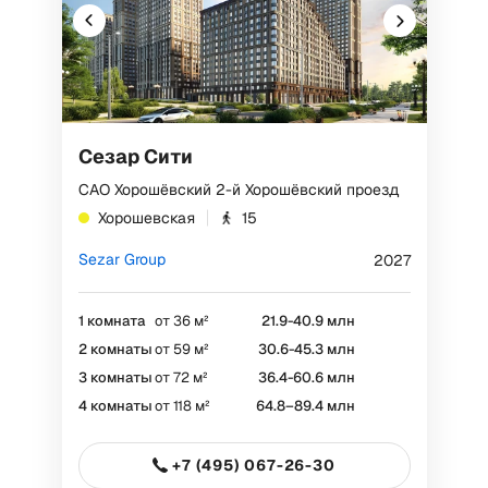
Сезар Сити
САО Хорошёвский 2-й Хорошёвский проезд
Хорошевская
15
Sezar Group
2027
1 комната
от 36 м²
21.9-40.9 млн
2 комнаты
от 59 м²
30.6-45.3 млн
РЕКЛАМА
3 комнаты
от 72 м²
36.4-60.6 млн
4 комнаты
от 118 м²
64.8–89.4 млн
+7 (495) 067-26-30
ООО "ДС СТРОЙ", ИНН 7729762641,