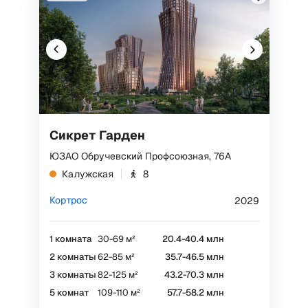
Сикрет Гарден
ЮЗАО Обручевский Профсоюзная, 76А
Калужская
8
Кортрос
2029
1 комната
30-69 м²
20.4-40.4 млн
2 комнаты
62-85 м²
35.7-46.5 млн
3 комнаты
82-125 м²
43.2-70.3 млн
5 комнат
109-110 м²
57.7-58.2 млн