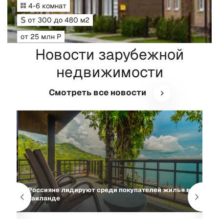
4-6 комнат
от 300 до 480 м2
от 25 млн Р
Новости зарубежной
недвижимости
Смотреть все новости
Россияне лидируют среди покупателей жилья в
К
Таиланде
н