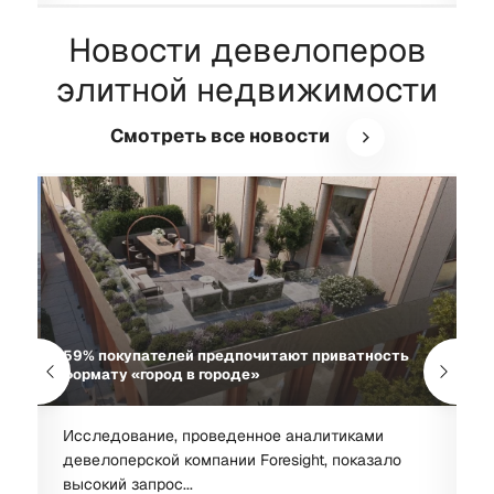
Новости девелоперов
элитной недвижимости
Смотреть все новости
РЕ
59% покупателей предпочитают приватность
С
формату «город в городе»
к
Исследование, проведенное аналитиками
К
девелоперской компании Foresight, показало
п
высокий запрос...