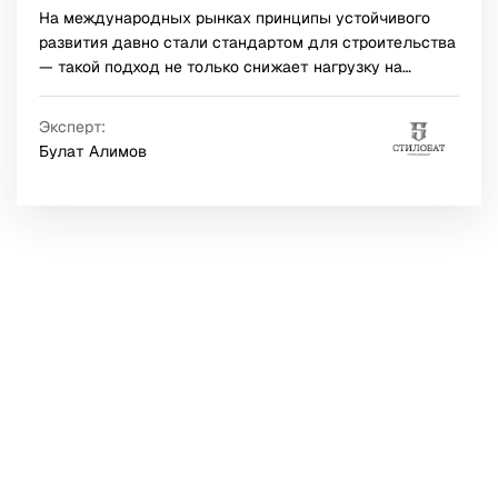
На международных рынках принципы устойчивого
развития давно стали стандартом для строительства
— такой подход не только снижает нагрузку на
окружающую среду, но и приносит ощутимую
экономическую выгоду. В России тренд активно
Эксперт:
закрепляется в последние годы: исследования ГК
Булат Алимов
«Стилобат» показывают, что современные покупатели
стали чаще обращать внимание на этот параметр и,
при прочих равных, делают выбор в пользу
«зеленых» проектов.