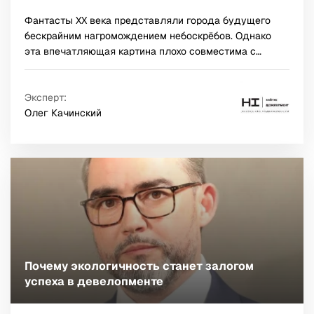
Фантасты XX века представляли города будущего
бескрайним нагромождением небоскрёбов. Однако
эта впечатляющая картина плохо совместима с
продуктивностью и комфортом. Будущее жилой и
коммерческой недвижимости за малоэтажным
строительством, которое позволяет создавать более
Эксперт:
гибкую, человекоориентированную и устойчивую
Олег Качинский
городскую среду.
Почему экологичность станет залогом
успеха в девелопменте