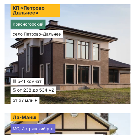
КП «Петрово
Дальнее»
Красногорский
село Петрово-Дальнее
5-11 комнат
от 238 до 534 м2
от 27 млн Р
Ла-Манш
МО, Истринский р-н