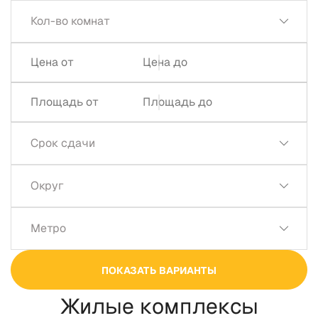
Кол-во комнат
Срок сдачи
Округ
РЕКЛАМА
Метро
ПОКАЗАТЬ ВАРИАНТЫ
ООО "ДС СТРОЙ" • ИНН 7729762641
Жилые комплексы
Токен: F7NfYUJCUneVcwkBsnjD