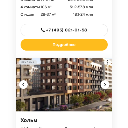
РЕКЛАМА
4 комнаты
106 м²
51.2-57.8 млн
Студия
28-37 м²
18.1-24 млн
+7 (495) 021-01-58
ООО «А101», ИНН 7704810149
Токен: F7NfYUJCUneVcxRVzjQq
Подробнее
РЕКЛАМА
Хольм