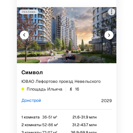
РЕКЛАМА
Символ
ЮВАО Лефортово проезд Невельского
Площадь Ильича
16
Донстрой
2029
1 комната
36-51 м²
21.6-31.9 млн
2 комнаты
52-86 м²
31.2-43.7 млн
3 комнаты
77-117 м²
36.9-59.9 млн