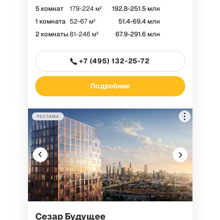
5 комнат
179-224 м²
192.8-251.5 млн
РЕКЛАМА
1 комната
52-67 м²
51.4-69.4 млн
2 комнаты
81-246 м²
67.9-291.6 млн
ООО "СЗ ТРИУМФ КАПИТАЛ", ИНН
+7 (495) 132-25-72
7751185848
Токен: F7NfYUJCUneVdwQ4utpw
Подробнее
РЕКЛАМА
Сезар Будущее