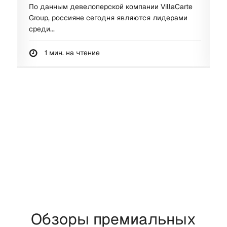
По данным девелоперской компании VillaCarte
П
Group, россияне сегодня являются лидерами
р
среди...
в
1 мин. на чтение
Обзоры премиальных