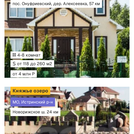
пос. Онуфриевский, дер. Алексеевка, 57 км
4-8 комнат
от 118 до 260 м2
от 4 млн Р
Княжье озеро
МО, Истринский р-н
Новорижское ш. 24 км