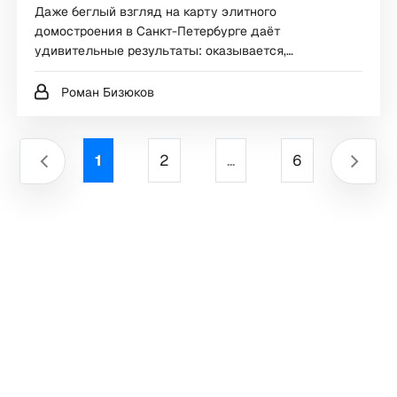
Даже беглый взгляд на карту элитного
домостроения в Санкт-Петербурге даёт
удивительные результаты: оказывается,
общепринятое мнение о том, что наша элита
предпочитает селиться в центре, соответствует
Роман Бизюков
действительности… не полностью. Впрочем, более
тщательное изучение вопроса приведёт к вовсе
парадоксальным выводам: не в центре, а в
1
2
...
6
промзонах, да и не сказать, чтоб вот прям элита.