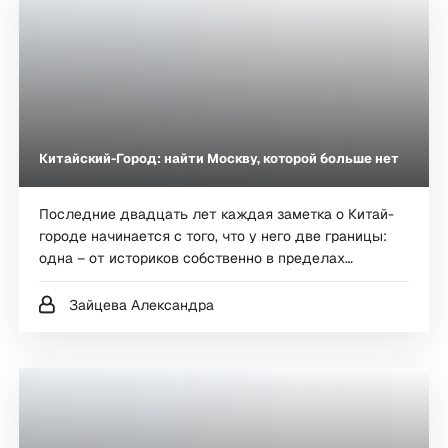
Китайский-Город: найти Москву, которой больше нет
Последние двадцать лет каждая заметка о Китай-
городе начинается с того, что у него две границы:
одна – от историков собственно в пределах
Китайгородской стены, другая – от москвичей, и
включающая ещё и большую часть Белого города.
Зайцева Александра
Нам же хочется поговорить о том, что это, пожалуй,
последний сохранившийся район, куда ещё можно
прийти за Москвой, которой больше нигде нет.