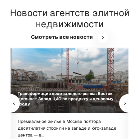
Новости агентств элитной
недвижимости
Смотреть все новости
Трансформация премиального рынка: Восток
 в
догоняет Запад ЦАО по продукту и ценовому
В
входу
3
ли
Премиальное жилье в Москве полтора
В
десятилетия строили на западе и юго-западе
н
центра — в...
п