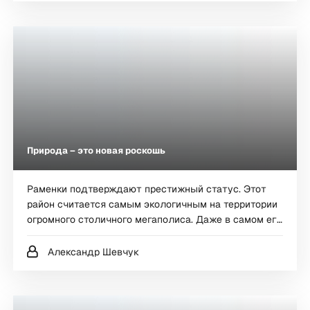
кто в теме, и хватит ли лофтов в Москве будущему
поколению?
Природа – это новая роскошь
Раменки подтверждают престижный статус. Этот
район считается самым экологичным на территории
огромного столичного мегаполиса. Даже в самом его
названии отразилась природная составляющая,
ведь «раменье» означает густой дремучий лес.
Александр Шевчук