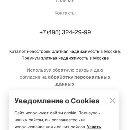
Главная
Контакты
+7 (495) 324-29-99
Каталог новостроек
элитная недвижимость
в Москве.
Премиум
элитная недвижимость в Москве
Используя обратную связь я даю
согласие на
обработку персональных
данных
Реклама на портале: welcome@mediakassir.ru
Уведомление о Cookies
© Premium estate, 2016-2026. Все права защищены
Сайт использует файлы cookie. Пользуясь
нашим сайтом, вы соглашаетесь на
ООО «Медиакассир Маркет»
использование нами ваших файлов.
Узнать
ОГРН 1237700347147