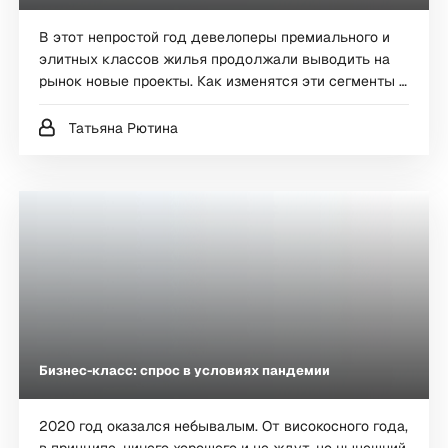
В этот непростой год девелоперы премиального и
элитных классов жилья продолжали выводить на
рынок новые проекты. Как изменятся эти сегменты в
ближайшем будущем? Каких премьер могут
ожидать покупатели дорогостоящей недвижимости?
Татьяна Рютина
Premium Estate попросил экспертов рассказать о
зарождающихся трендах, которые продолжат свое
развитие в следующем году, а также о том, какие
проекты собираются презентовать девелоперы в
новом сезоне.
Бизнес-класс: спрос в условиях пандемии
2020 год оказался небывалым. От високосного года,