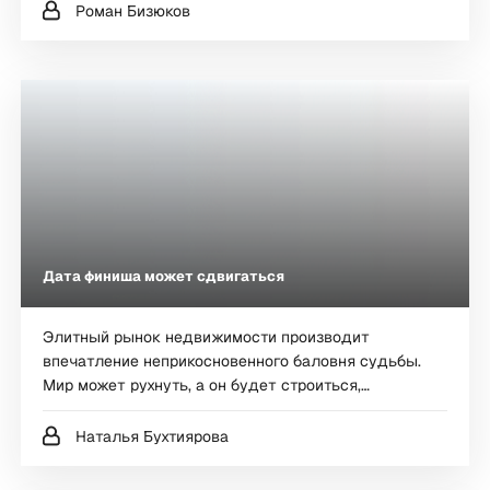
Роман Бизюков
Дата финиша может сдвигаться
Элитный рынок недвижимости производит
впечатление неприкосновенного баловня судьбы.
Мир может рухнуть, а он будет строиться,
продаваться и дорожать. Но это лишь иллюзия. На
самом деле, элитное жилье живет все по тем же
Наталья Бухтиярова
рыночным законом, что и массовый сегмент. А это
значит, что ничего человеческое ему не чуждо: и