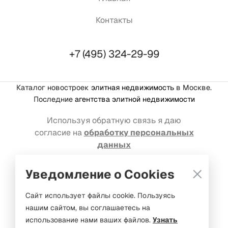
Контакты
+7 (495) 324-29-99
Каталог новостроек
элитная недвижимость
в Москве.
Последние
агентства элитной недвижимости
Используя обратную связь я даю
согласие на
обработку персональных
данных
Реклама на портале: welcome@mediakassir.ru
Уведомление о Cookies
© Premium estate, 2016-2026. Все права защищены
Сайт использует файлы cookie. Пользуясь
нашим сайтом, вы соглашаетесь на
ООО «Медиакассир Маркет»
использование нами ваших файлов.
Узнать
ОГРН 1237700347147