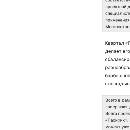
проектной 
специалист
применения
Мосгосстр
Квартал «
делает его
сбалансир
разнообраз
барбершоп
площадью 2
Всего в рам
завершающи
Всего проек
«Пасифик»,
момент уже