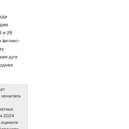
еди
 две
 и 26
е фитнес-
ву
ния для
одная
дет
е началась
ратных
ля 2024
й оценили
ебованиям