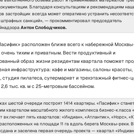
документации. Благодаря консультациям и рекомендациям наш
ов застройщик всегда может оперативно устранить несоответс
 штрафных санкций», — прокомментировал председатель
ойнадзора
Антон Слободчиков.
Пасифик» расположен ближе всего к набережной Москвы-
 очень тихим и приватным. Вести продуктивный и
ованный образ жизни резидентам квартала поможет про
ная инфраструктура: кафе и магазины, салоны красоты,
, студия пилатеса, супермаркет и трехэтажный фитнес-ц
,6 тыс. кв. м с 25-метровым бассейном.
ках шестой очереди построят 1414 квартиры. «Пасифик» стане
м кварталом масштабного жилого комплекса бизнес-класса «
т включает пять кварталов: «Индиан», «Атлантик», «Норс», «
 расположенных на площади 11 га вдоль берега Москвы-реки. 
 сдана и заселена первая очередь проекта — квартал «Индиан