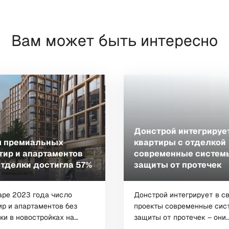
Вам может быть интересно
Донстрой интегрируе
 премиальных
квартиры с отделкой
тир и апартаментов
современные систем
отделки достигла 57%
защиты от протечек
аре 2023 года число
Донстрой интегрирует в с
ир и апартаментов без
проекты современные сис
ки в новостройках на
защиты от протечек – они..
 жилья Москвы...