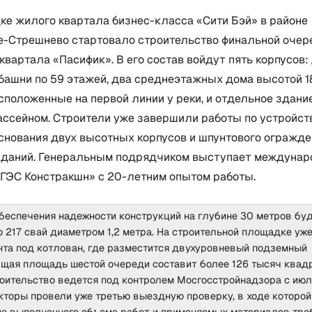
ке жилого квартала бизнес-класса «Cити Бэй» в районе
е-Стрешнево стартовало строительство финальной очер
квартала «Пасифик». В его состав войдут пять корпусов:
башни по 59 этажей, два среднеэтажных дома высотой 18
сположенные на первой линии у реки, и отдельное здани
ассейном. Строители уже завершили работы по устройст
основания двух высотных корпусов и шпунтового огражде
 зданий. Генеральным подрядчиком выступает междунар
«ГЭС Констракшн» с 20-летним опытом работы.
обеспечения надежности конструкций на глубине 30 метров бу
 217 свай диаметром 1,2 метра. На строительной площадке уж
нта под котлован, где разместится двухуровневый подземный
бщая площадь шестой очереди составит более 126 тысяч квад
роительство ведется под контролем Мосгосстройнадзора с ию
кторы провели уже третью выездную проверку, в ходе которо
ие выполненного объема работ и применяемых материалов тр