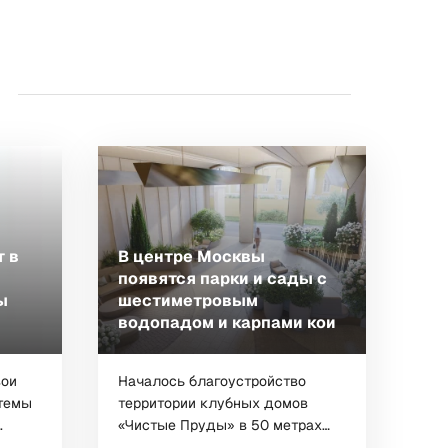
т в
В центре Москвы
появятся парки и сады с
ы
шестиметровым
водопадом и карпами кои
вои
Началось благоустройство
темы
территории клубных домов
.
«Чистые Пруды» в 50 метрах
от...