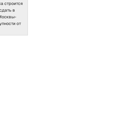
са строится
сдать в
 Москвы-
упности от