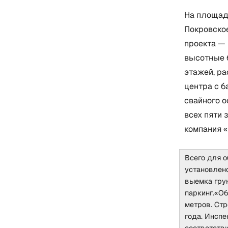
На площад
Покровско
проекта — 
высотные 
этажей, ра
центра с б
свайного 
всех пяти
компания 
Всего для 
установлено
выемка гру
паркинг.«О
метров. Ст
года. Инспе
соответств