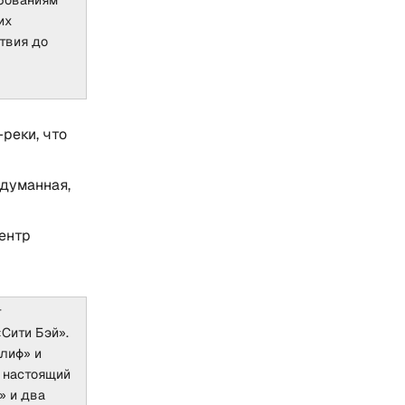
их
твия до
реки, что
думанная,
ентр
т
Cити Бэй».
Клиф» и
В настоящий
» и два