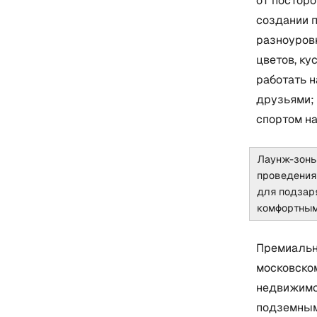
от постор
создании 
разноуров
цветов, ку
работать н
друзьями;
спортом на
Лаунж-зоны
проведения 
для подзар
комфортным
Премиальн
московско
недвижимос
подземным 