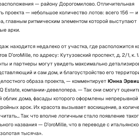
расположения — району Дорогомилово. Отличительная
ь проекта — небольшое количество лотов: всего 156 — 
ра, главным ритмическим элементом которой выступают
ые арки.
даж находится недалеко от участка, где расположится 
в D’oroMille, по адресу: Кутузовский проспект, д. 2/1, к. 
нты и партнеры могут увидеть максимально детализир
дставляющий и сам дом, и благоустройство его территор
целостного образа проекта, — комментирует
Юнна Эрви
Q Estate, компании-девелопера. — Так они смогут оценит
й облик дома, фасады которого оформлены непрерывной
ройных арок. Их красота вызывает восхищение, а колич
читать… Так что вполне логичным стало появление таког
ного названия — D’oroMille, что в переводе с итальянско
золотая тысяча».