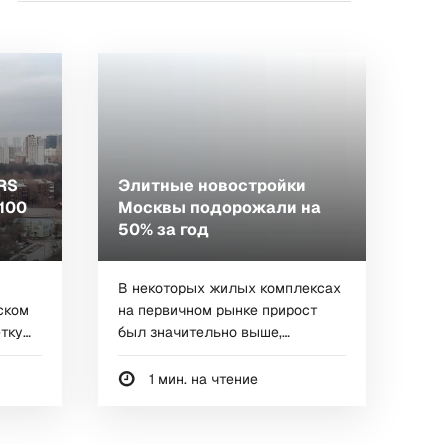
RS
Элитные новостройки
100
Москвы подорожали на
50% за год
В некоторых жилых комплексах
ском
на первичном рынке прирост
тку
был значительно выше,
сообщает Barnes...
1 мин. на чтение