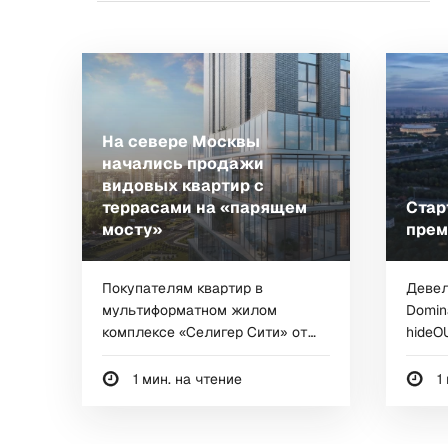
На севере Москвы
начались продажи
видовых квартир с
террасами на «парящем
Стар
мосту»
прем
Покупателям квартир в
Девел
мультиформатном жилом
Domin
комплексе «Селигер Сити» от
hideO
MR в районе...
преми
1 мин. на чтение
1 