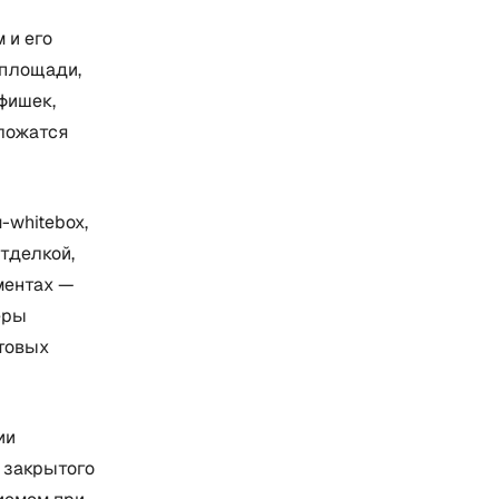
 и его
 площади,
фишек,
оложатся
-whitebox,
тделкой,
ментах —
еры
етовых
ии
 закрытого