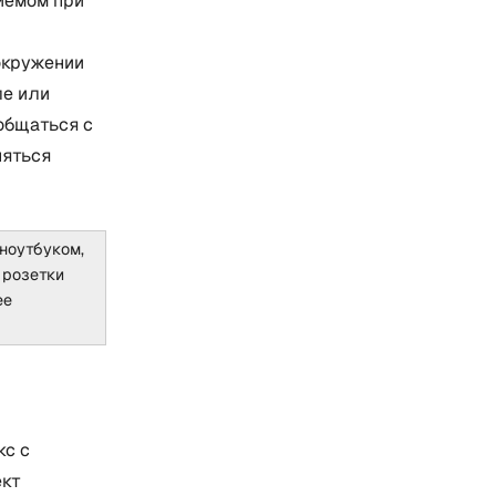
иемом при
окружении
ле или
общаться с
няться
ноутбуком,
 розетки
ее
кс с
ект