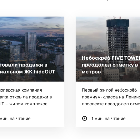
Небоскрёб FIVE TOWE
товали продажи в
преодолел отметку в 
иальном ЖК hideOUT
метров
оперская компания
Первый жилой небоскрёб
anta открыла продажи в
премиум-класса на Ленин
UT – жилом комплексе
проспекте преодолел отме
ум-класса,...
высоты в 100 метров.
мин. на чтение
1 мин. на чтение