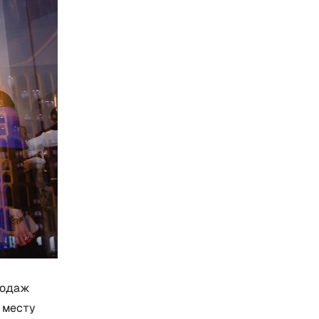
родаж
о месту