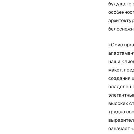
будущего 
особенност
архитекту
белоснежн
«Офис про
апартаменто
наши клие
макет, пре
создания 
владелец I
элегантны
высоких ст
трудно сос
выразитель
означает «