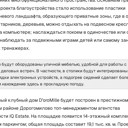
онних многофункционального пространства. Основным пр
проекта благоустройства стало использование пластики
невого ландшафта, образующего приватные зоны, где в 
старников, деревьев, можно отдыхать на подвесном крес
а компьютере; наслаждаться покоем в одиночестве или 
 наблюдать за подвижными играми детей или самому за
 тренажерах.
 будут оборудованы уличной мебелью, удобной для работы с 
деловых встреч. В частности, в столики будут интегрированы
ядки электронных устройств, а подогрев сидений сделает бол
 нахождение здесь в прохладную погоду.
ый клубный дом D’oroMille будет построен в престижном
м районе Дорогомилово топ-менеджментом агентства
ти IQ Estate. На площадке появится 14-этажный компле
паркингом; общая площадь составит 19,1 тыс. кв. м. Про