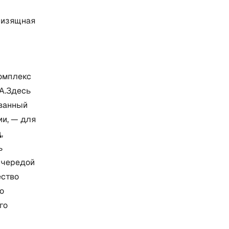
и изящная
комплекс
1А.Здесь
ованный
ии, — для
ц
,
ь
 чередой
ество
о
го