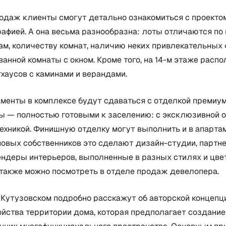
одаж клиенты смогут детально ознакомиться с проектом
афией. А она весьма разнообразна: лоты отличаются по
м, количеству комнат, наличию неких привлекательных 
ванной комнаты с окном. Кроме того, на 14-м этаже расп
хаусов с каминами и верандами.
менты в комплексе будут сдаваться с отделкой премиум
ы — полностью готовыми к заселению: с эксклюзивной о
ехникой. Финишную отделку могут выполнить и в апарта
новых собственников это сделают дизайн-студии, партн
Рендеры интерьеров, выполненные в разных стилях и цв
 также можно посмотреть в отделе продаж девелопера.
 Кутузовском подробно расскажут об авторской концепц
йства территории дома, которая предполагает создание