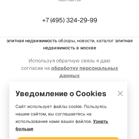
+7 (495) 324-29-99
элитная недвижимость
обзоры, новости, каталог
элитная
недвижимость в москве
Используя обратную связь я даю
согласие на
обработку персональных
данных
Реклама на портале: welcome@mediakassir.ru
Уведомление о Cookies
© Premium estate, 2016-2026. Все права защищены
Сайт использует файлы cookie. Пользуясь
нашим сайтом, вы соглашаетесь на
ООО «Медиакассир Маркет»
использование нами ваших файлов.
Узнать
ОГРН 1237700347147
больше
ИНН 9715450460