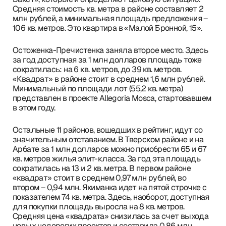
Средняя стоимость кв. метра в районе составляет 2
млн рублей, а минимальная площадь предложения –
106 кв. метров. Это квартира в «Малой Бронной, 15».
Остоженка-Пречистенка заняла второе место. Здесь
за год доступная за 1 млн долларов площадь тоже
сократилась: на 6 кв. метров, до 39 кв. метров.
«Квадрат» в районе стоит в среднем 1,6 млн рублей.
Минимальный по площади лот (55,2 кв. метра)
представлен в проекте Allegoria Mosca, стартовавшем
в этом году.
Остальные 11 районов, вошедших в рейтинг, идут со
значительным отставанием. В Тверском районе и на
Арбате за 1 млн долларов можно приобрести 65 и 67
кв. метров жилья элит-класса. За год эта площадь
сократилась на 13 и 2 кв. метра. В первом районе
«квадрат» стоит в среднем 0,97 млн рублей, во
втором – 0,94 млн. Якиманка идет на пятой строчке с
показателем 74 кв. метра. Здесь, наоборот, доступная
для покупки площадь выросла на 8 кв. метров.
Средняя цена «квадрата» снизилась за счет выхода
новых недорогих проектов и составила 0,86 млн