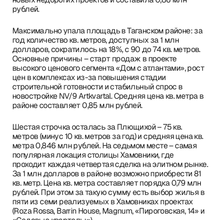
рублей.
Максимально упала площадь в Таганском районе: за
год количество кв. метров, доступных за 1 млн
долларов, сократилось на 18%, с 90 до 74 кв. метров.
Основные причины – старт продаж в проекте
высокого ценового сегмента «Дом с атлантами», рост
цен в комплексах из-за повышения стадии
строительной готовности и стабильный спрос в
новостройке NV/9 Artkvartal. Средняя цена кв. метра в
районе составляет 0,85 млн рублей.
Шестая строчка осталась за Плющихой – 75 кв.
метров (минус 10 кв. метров за год) и средняя цена кв.
метра 0,846 млн рублей. На седьмом месте – самая
популярная локация столицы Хамовники, где
проходит каждая четвертая сделка на элитном рынке.
За 1 млн долларов в районе возможно приобрести 81
кв. метр. Цена кв. метра составляет порядка 0,79 млн
рублей. При этом за такую сумму есть выбор жилья в
пяти из семи реализуемых в Хамовниках проектах
(Roza Rossa, Barrin House, Magnum, «Пироговская, 14» и