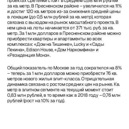
проектах Сретенки стоит в среднем 0,58 млн рублей
за кв. метр. В Пресненском районе – увеличился на 11%
и достиг 120 кв. метров из-за снижения средней цены
в локации (до 0,5 млн рублей за кв. метр), которая
связана с выходом на рынок масштабного проекта. В
нем цена на лоты начинается от 371 тыс. руб. за кв.
метр. За 1 млн долларов в Пресненском районе можно
приобрести квартиры и апартаменты во всех
комплексах: «Дом на Тишинке», Lucky и «Сады
Пекина», Edison House, «Дом Наркомфина» и
«Резиденция Монэ».
Общий показатель по Москве за год сократился на 8%
– теперь за 1 млн долларов можно приобрести 76 кв.
метров нового жилья элит-класса. Отрицательная
динамика связана с ростом средних цен на рынке. Кв.
метр в элитном сегменте на текущий момент стоит
0,83 млн рублей, в то время как в 2018 году – 0,76 млн
рублей (рост на 10% за год).