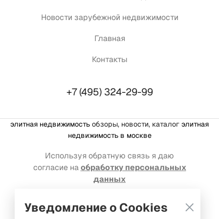
Новости зарубежной недвижимости
Главная
Контакты
+7 (495) 324-29-99
элитная недвижимость
обзоры, новости, каталог
элитная
недвижимость в москве
Используя обратную связь я даю
согласие на
обработку персональных
данных
Реклама на портале: welcome@mediakassir.ru
Уведомление о Cookies
© Premium estate, 2016-2026. Все права защищены