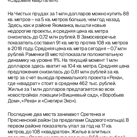
«Садовые кварталы»).
На Чистых прудах за 1 млн долларов можно купить 88
кв. метров – на 5 кв. метров больше, чем год назад.
Здесь, как и районе Якиманка, вышли новые
недорогие проекты, и средняя цена кв. метра
снизилась до 0,72 млн рублей. В Замоскворечье
показатель составил 91 кв. метр против 108 кв. метров
в 2018 году. Средняя цена кв. метра сегодня – 0,7 млн
рублей. Раменки (8 место) показали положительную
динамику на уровне 11%. На текущий момент 1 млн
долларов здесь хватит на 104 кв. метра. Средняя цена
предложения снизилась до 0,61 млн рублей за кв.
метр за счет выхода премиального проекта «Река»,
где «квадрат» стоит в среднем 462 тыс. рублей.
Жилье за 1 млн долларов предлагается во всех
новостройках локации («Вишневый сад», «Воробьев
Дом», «Река» и «Снегири Эко»).
Последние два места занимают Сретенка и
Пресненский район (за пределами Садового кольца). В
первом районе показатель упал за год на 17 кв.
метров, до 108 «квадратов». Жилье в элитных