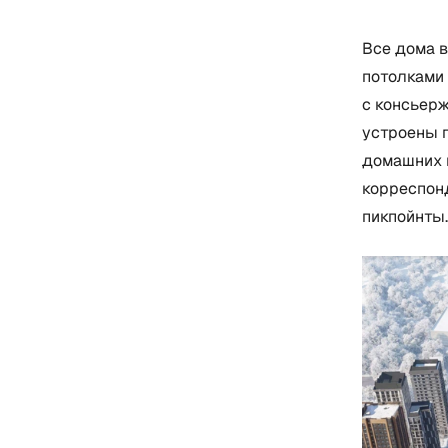
Все дома 
потолками 
с консьерж
устроены 
домашних 
корреспон
пикпойнты.