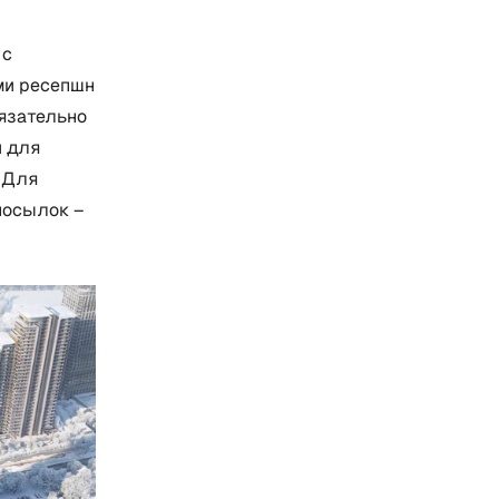
 с
ми ресепшн
бязательно
и для
 Для
посылок –