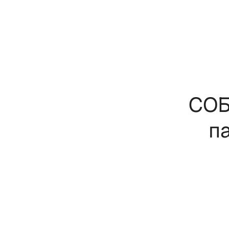
СОБ
п