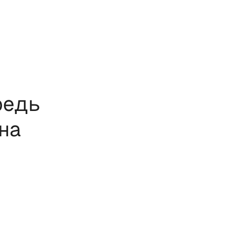
редь
на