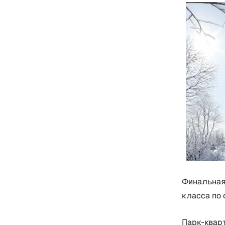
Финальная 
класса по 
Парк-квар