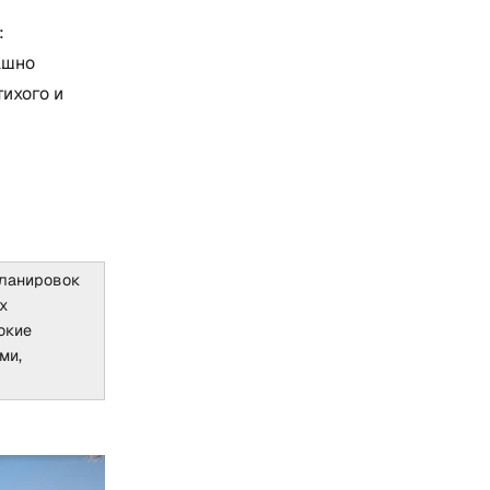
:
ашно
ихого и
планировок
х
окие
ми,