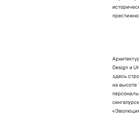
историческ
престижном
Архитекту
Design и 
здесь стр
на высоте 
персональ
сингапурс
«Эволюция»