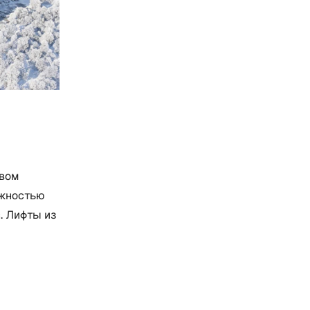
твом
ожностью
. Лифты из