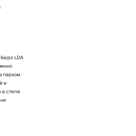
а
 бюро LDA
менно
м парком
й и
 в стиле
шни