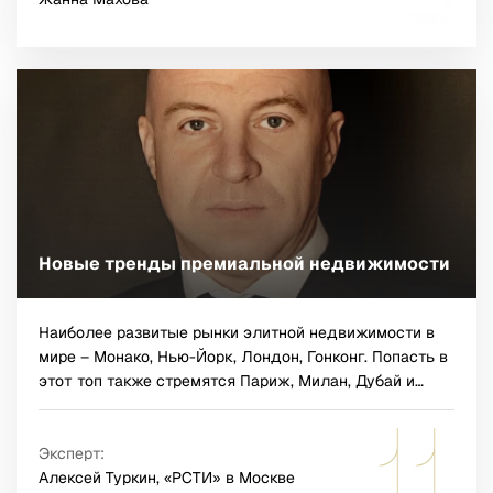
также контроль потребления коммунальных ресурсов.
Новые тренды премиальной недвижимости
Наиболее развитые рынки элитной недвижимости в
мире – Монако, Нью-Йорк, Лондон, Гонконг. Попасть в
этот топ также стремятся Париж, Милан, Дубай и
Токио. Именно эти города являются самыми дорогими
рынками премиальной недвижимости, как при ее
покупке, так и аренде. Работать с самыми
Эксперт:
престижными адресами приглашают лучших
Алексей Туркин, «РСТИ» в Москве