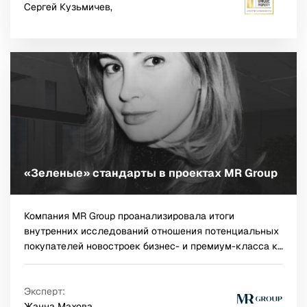
Сергей Кузьмичев,
элитные малоквартирные объекты, которые
возводятся в престижных районах по авторским
архитектурным проектам для жильцов, относящихся к
одному социальному кругу.
«Зеленые» стандарты в проектах MR Group
Компания MR Group проанализировала итоги
внутренних исследований отношения потенциальных
покупателей новостроек бизнес- и премиум-класса к
«зеленым» характеристикам жилых комплексов.
Наряду с наличием парка на территории или рядом с
ЖК, в число основных эко-требований, как показали
Эксперт:
опросы, вошли системы очистки воды и воздуха, а
Жанна Махова