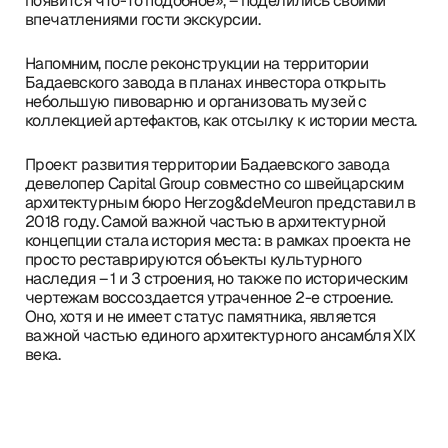
появится что-то подобное», – поделились своими
впечатлениями гости экскурсии.
Напомним, после реконструкции на территории
Бадаевского завода в планах инвестора открыть
небольшую пивоварню и организовать музей с
коллекцией артефактов, как отсылку к истории места.
Проект развития территории Бадаевского завода
девелопер Capital Group совместно со швейцарским
архитектурным бюро Herzog&deMeuron представил в
2018 году. Самой важной частью в архитектурной
концепции стала история места: в рамках проекта не
просто реставрируются объекты культурного
наследия – 1 и 3 строения, но также по историческим
чертежам воссоздается утраченное 2-е строение.
Оно, хотя и не имеет статус памятника, является
важной частью единого архитектурного ансамбля XIX
века.