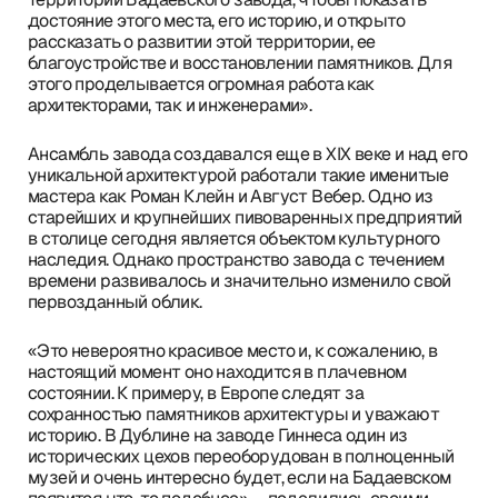
достояние этого места, его историю, и открыто
рассказать о развитии этой территории, ее
благоустройстве и восстановлении памятников. Для
этого проделывается огромная работа как
архитекторами, так и инженерами».
Ансамбль завода создавался еще в XIX веке и над его
уникальной архитектурой работали такие именитые
мастера как Роман Клейн и Август Вебер. Одно из
старейших и крупнейших пивоваренных предприятий
в столице сегодня является объектом культурного
наследия. Однако пространство завода с течением
времени развивалось и значительно изменило свой
первозданный облик.
«Это невероятно красивое место и, к сожалению, в
настоящий момент оно находится в плачевном
состоянии. К примеру, в Европе следят за
сохранностью памятников архитектуры и уважают
историю. В Дублине на заводе Гиннеса один из
исторических цехов переоборудован в полноценный
музей и очень интересно будет, если на Бадаевском