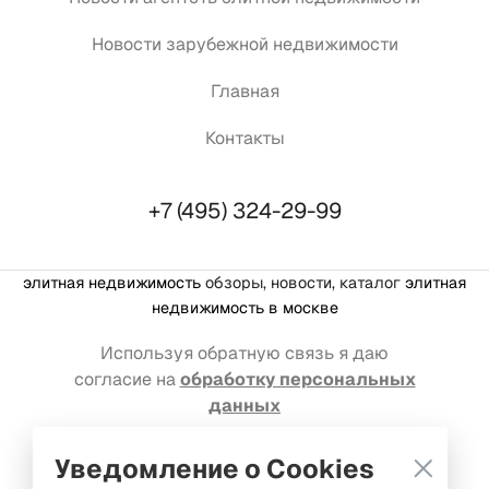
Новости зарубежной недвижимости
Главная
Контакты
+7 (495) 324-29-99
элитная недвижимость
обзоры, новости, каталог
элитная
недвижимость в москве
Используя обратную связь я даю
согласие на
обработку персональных
данных
Реклама на портале: welcome@mediakassir.ru
Уведомление о Cookies
© Premium estate, 2016-2026. Все права защищены