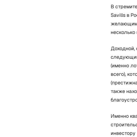
В стремит
Savills в 
желающим 
несколько
Доходной, 
следующим
(именно л
всего), ко
(престижна
также нах
благоустр
Именно ква
строительс
инвестору 