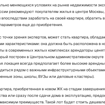
ельно меняющихся условиях на рынке недвижимости эк
России рекомендуют покупателям жилья в центре Москвы,
впоследствии заработать на своей квартире, обратить в
 параметров еще до приобретения.
с точки зрения экспертов, может стать квартира, облад
и характеристиками: она должна быть расположена в н
оты в современных жилых комплексах арендаторы ценя
торый построен в Центральном административном округе
я локация всегда предполагает более высокие арендные 
одиться рядом с важными инфраструктурными объектами
оенные зоны, школы, ВУЗы или деловые кластеры).
ртира, приобретенная в новом ЖК на стадии завершения
тва или сразу после сдачи дома в эксплуатацию, предо
максимум преимуществ. Такой лот будет стоить дешевле