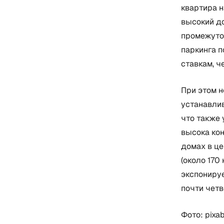
квартира 
высокий до
промежуто
паркинга п
ставкам, ч
При этом 
устанавли
что также 
высока кон
домах в ц
(около 170
экспониру
почти четв
Фото: pixa