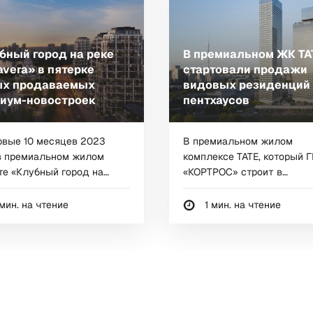
бный город на реке
В премиальном ЖК ТА
avera» в пятерке
стартовали продажи
х продаваемых
видовых резиденций
иум-новостроек
пентхаусов
рвые 10 месяцев 2023
В премиальном жилом
в премиальном жилом
комплексе ТАТЕ, который Г
те «Клубный город на
«КОРТРОС» строит в
престижном районе...
мин. на чтение
1 мин. на чтение