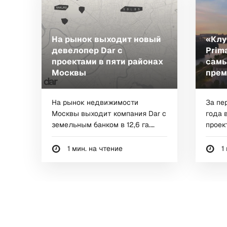
На рынок выходит новый
«Клу
девелопер Dar c
Prim
проектами в пяти районах
самы
Москвы
прем
На рынок недвижимости
За пе
Москвы выходит компания Dar с
года 
земельным банком в 12,6 га.
проек
Портфель компании...
реке...
1 мин. на чтение
1 