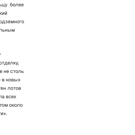
льцу более
кий
подземного
ельным
у
отделку,
е не столь
с в новых
тен лотов
ла всех
том около
и».