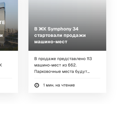
ТЕ
В ЖК Symphony 34
 и
стартовали продажи
машино-мест
В продаже представлено 113
К
машино-мест из 662.
Парковочные места будут
постепенно выводиться в...
1 мин. на чтение