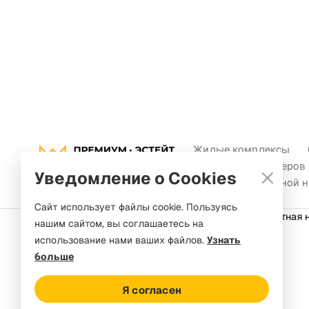
Жилые комплексы
Новости девелоперов
Уведомление о Cookies
Новости зарубежной 
Сайт использует файлы cookie. Пользуясь
элитная 
нашим сайтом, вы соглашаетесь на
использование нами ваших файлов.
Узнать
больше
Используя обратную связь я даю
согласие на
обработку персональных
Я согласен
данных