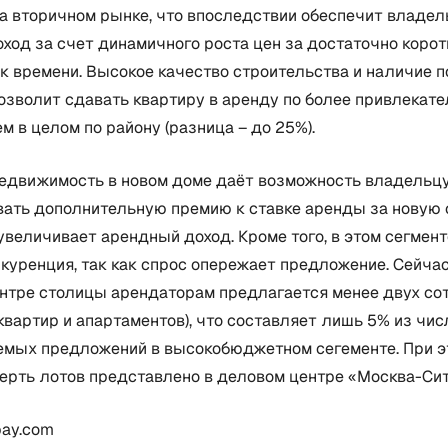
на вторичном рынке, что впоследствии обеспечит владе
ход за счет динамичного роста цен за достаточно корот
к времени. Высокое качество строительства и наличие 
озволит сдавать квартиру в аренду по более привлекат
ем в целом по району (разница – до 25%).
недвижимость в новом доме даёт возможность владельц
вать дополнительную премию к ставке аренды за новую 
увеличивает арендный доход. Кроме того, в этом сегмент
куренция, так как спрос опережает предложение. Сейча
ентре столицы арендаторам предлагается менее двух со
 квартир и апартаментов), что составляет лишь 5% из чис
емых предложений в высокобюджетном сегементе. При э
ерть лотов представлено в деловом центре «Москва-Сит
bay.com