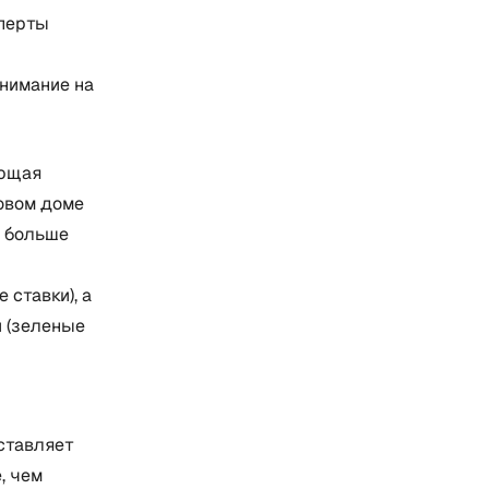
сперты
нимание на
ающая
овом доме
т больше
ставки), а
 (зеленые
ставляет
, чем