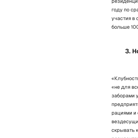
резиденций
году по с
участия в 
больше 10
3. 
«Клубност
«не для в
заборами 
предприяти
рациями и 
вездесущи
скрывать 