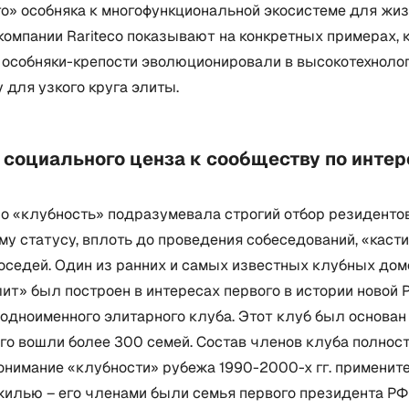
о» особняка к многофункциональной экосистеме для жиз
омпании Rariteco показывают на конкретных примерах, 
 особняки-крепости эволюционировали в высокотехноло
 для узкого круга элиты.
т социального ценза к сообществу по инте
о «клубность» подразумевала строгий отбор резидентов
у статусу, вплоть до проведения собеседований, «каст
оседей. Один из ранних и самых известных клубных до
т» был построен в интересах первого в истории новой 
одноименного элитарного клуба. Этот клуб был основан 
него вошли более 300 семей. Состав членов клуба полнос
онимание «клубности» рубежа 1990-2000-х гг. применит
жилью – его членами были семья первого президента РФ 