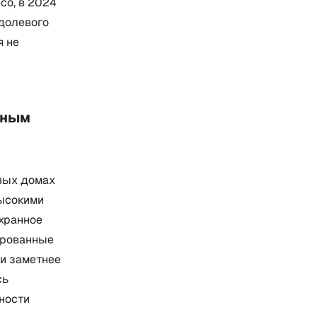
co, в 2024
 долевого
я не
мным
рвых домах
высокими
хранное
пированные
ли заметнее
сь
ности