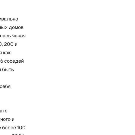
квально
бных домов
илась явная
, 200 и
я как
уб соседей
н быть
себя
ате
ного и
е более 100