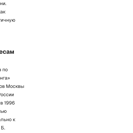
ни.
как
гичную
ресам
 по
инга»
мов Москвы
России
в 1996
тью
ельно к
Б.