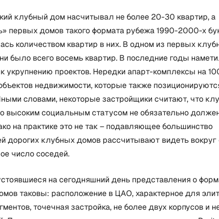
кий клубный дом насчитывал не более 20-30 квартир, а
ь» первых домов такого формата рубежа 1990-2000-х бу
ась количеством квартир в них. В одном из первых клу
ни было всего восемь квартир. В последние годы намет
к укрупнению проектов. Нередки апарт-комплексы на 100
объектов недвижимости, которые также позиционируютс
Иными словами, некоторые застройщики считают, что кл
во высоким социальным статусом не обязательно долже
ако на практике это не так – подавляющее большинство
ей дорогих клубных домов рассчитывают видеть вокруг 
ое число соседей.
устоявшиеся на сегодняшний день представления о форм
мов таковы: расположение в ЦАО, характерное для элит
ментов, точечная застройка, не более двух корпусов и н