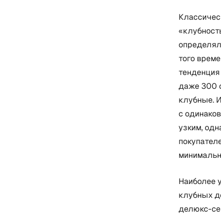
Классичес
«клубност
определял
того време
тенденция 
даже 300 
клубные. 
с одинако
узким, одн
покупател
минимальн
Наиболее 
клубных до
делюкс-сег