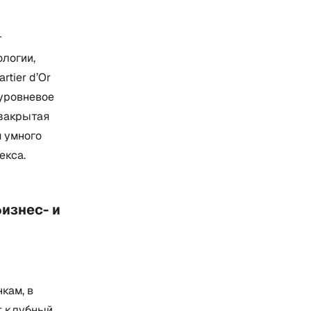
т
логии,
rtier d’Or
оуровневое
 закрытая
м умного
екса.
изнес- и
кам, в
т клубный