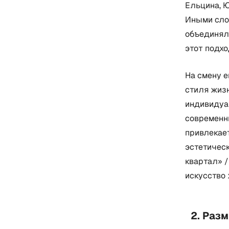
Ельцина, Ю
Иными слов
объединял
этот подх
На смену 
стиля жиз
индивидуа
современн
привлекае
эстетическ
квартал» /
искусство 
2. Раз