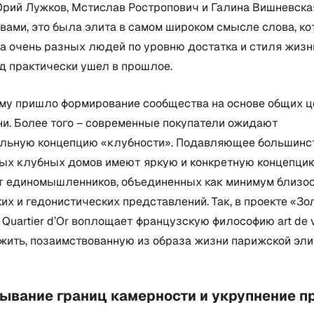
рий Лужков, Мстислав Ростропович и Галина Вишневская
ами, это была элита в самом широком смысле слова, ко
а очень разных людей по уровню достатка и стиля жизн
од практически ушел в прошлое.
ему пришло формирование сообщества на основе общих ц
ни. Более того – современные покупатели ожидают
льную концепцию «клубности». Подавляющее большинс
ых клубных домов имеют яркую и конкретную концепцию
т единомышленников, объединенных как минимум близо
их и гедонистических представлений. Так, в проекте «Зо
 Quartier d’Or воплощает французскую философию art de v
жить, позаимствованную из образа жизни парижской эли
мывание границ камерности и укрупнение п