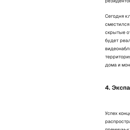
резиденто
Сегодня кл
сместился
скрытые от
будет реа
видеонаблю
территория
дома и мон
4. Эксп
Успех конц
распростра
премиум-к