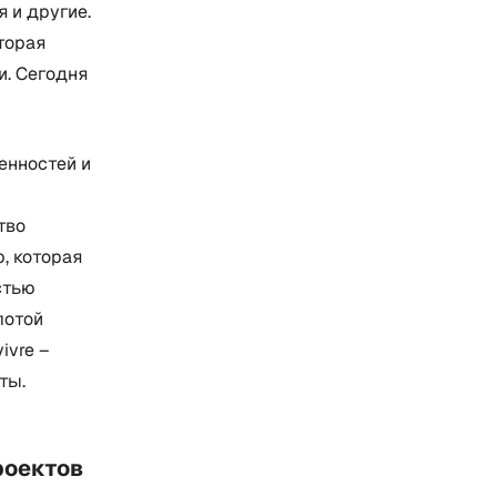
 и другие.
торая
и. Сегодня
енностей и
тво
, которая
стью
лотой
ivre –
ты.
роектов