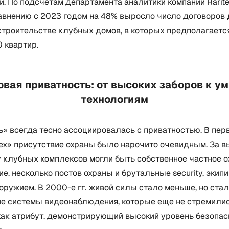
. По подсчетам департамента аналитики компании Rarite
равнению с 2023 годом на 48% выросло число договоров
строительстве клубных домов, в которых предполагаетс
0 квартир.
Новая приватность: от высоких заборов к у
технологиям
ь» всегда тесно ассоциировалась с приватностью. В пе
сех» присутствие охраны было нарочито очевидным. За 
у клубных комплексов могли быть собственное частное о
е, несколько постов охраны и брутальные security, эки
оружием. В 2000-е гг. живой силы стало меньше, но ста
е системы видеонаблюдения, которые еще не стремили
как атрибут, демонстрирующий высокий уровень безопас