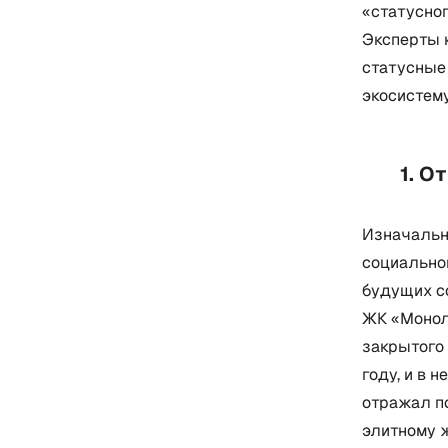
«статусног
Эксперты к
статусные
экосистему
1. О
Изначальн
социальном
будущих с
ЖК «Моноли
закрытого 
году, и в 
отражал п
элитному 