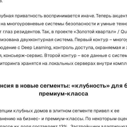
в.
убная приватность воспринимается иначе. Теперь акцен
 на многоуровневые системы безопасности и умные техно
 глаз резидентов. Так, в проекте «Золотой квартал» / Qua
лизована двухконтурная система. Первый контур – мног
дение с Deep Learning, контроль доступа, охраняемая и
, консьерж-сервис. Второй контур – все данные с систе
иторинга хранятся на локальных серверах внутри компл
ансия в новые сегменты: «клубность» для б
премиум-класса
епции клубных домов в элитном сегменте привел к ее
нению на бизнес- и премиум-классы. По некоторым оцен
лассе их доля составляет 13%. Застройщики адаптирую