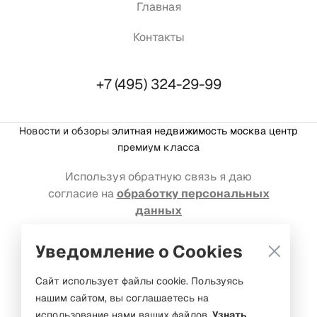
Главная
Контакты
+7 (495) 324-29-99
Новости и обзоры
элитная недвижимость москва центр
премиум класса
Используя обратную связь я даю
согласие на
обработку персональных
данных
Реклама на портале: welcome@mediakassir.ru
Уведомление о Cookies
© Premium estate, 2016-2026. Все права защищены
Сайт использует файлы cookie. Пользуясь
нашим сайтом, вы соглашаетесь на
ООО «Медиакассир Маркет»
использование нами ваших файлов.
Узнать