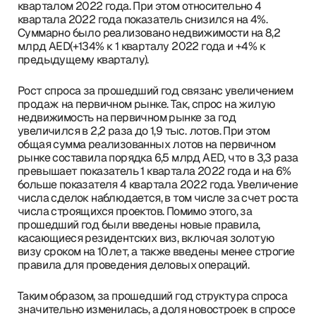
кварталом 2022 года. При этом относительно 4
квартала 2022 года показатель снизился на 4%.
Суммарно было реализовано недвижимости на 8,2
млрд AED(+134% к 1 кварталу 2022 года и +4% к
предыдущему кварталу).
Рост спроса за прошедший год связанс увеличением
продаж на первичном рынке. Так, спрос на жилую
недвижимость на первичном рынке за год
увеличился в 2,2 раза до 1,9 тыс. лотов. При этом
общая сумма реализованных лотов на первичном
рынке составила порядка 6,5 млрд AED, что в 3,3 раза
превышает показатель 1 квартала 2022 года и на 6%
больше показателя 4 квартала 2022 года. Увеличение
числа сделок наблюдается, в том числе за счет роста
числа строящихся проектов. Помимо этого, за
прошедший год были введены новые правила,
касающиеся резидентских виз, включая золотую
визу сроком на 10лет, а также введены менее строгие
правила для проведения деловых операций.
Таким образом, за прошедший год структура спроса
значительно изменилась, а доля новостроек в спросе